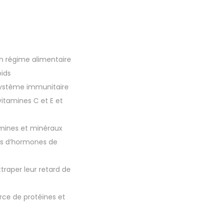
n régime alimentaire
oids
 système immunitaire
vitamines C et E et
amines et minéraux
pas d’hormones de
raper leur retard de
ce de protéines et