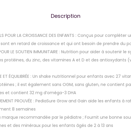
Description
LS POUR LA CROISSANCE DES ENFANTS : Conçus pour compléter u
 sont en retard de croissance et qui ont besoin de prendre du p
OUR LE SOUTIEN IMMUNITAIRE : Nutrition pour aider à soutenir le
 protéines, du zinc, des vitamines A et D et des antioxydants (
ET ÉQUILIBRÉE : Un shake nutritionnel pour enfants avec 27 vit
protéines ; il est également sans OGM, sans gluten, ne contient 
elles et contient 32 mg d’oméga-3 DHA
MENT PROUVÉE : PediaSure Grow and Gain aide les enfants à ratt
ement 8 semaines
 marque recommandée par le pédiatre ; Fournit une bonne sour
nes et des minéraux pour les enfants âgés de 2 à 13 ans