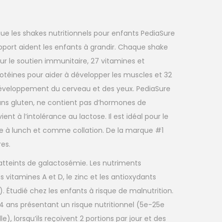
que les shakes nutritionnels pour enfants PediaSure
ort aident les enfants à grandir. Chaque shake
ur le soutien immunitaire, 27 vitamines et
rotéines pour aider à développer les muscles et 32
veloppement du cerveau et des yeux. PediaSure
ns gluten, ne contient pas d’hormones de
ient à l’intolérance au lactose. Il est idéal pour le
te à lunch et comme collation. De la marque #1
es.
atteints de galactosémie. Les nutriments
 vitamines A et D, le zinc et les antioxydants
. Étudié chez les enfants à risque de malnutrition.
4 ans présentant un risque nutritionnel (5e-25e
le), lorsqu’ils reçoivent 2 portions par jour et des