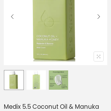
i
e
g
n
a
u
t
i
o
n
Medix 5.5 Coconut Oil & Manuka