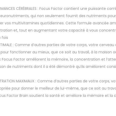
RMANCES CÉRÉBRALES : Focus Factor contient une puissante comb
euronutriments, qui non seulement fournit des nutriments pour
r vos multivitamines quotidiennes. Cette formule avancée amél
ration et, tout en augmentant votre capacité à vous concentre
 fois
IMALE : Comme d’autres parties de votre corps, votre cerveau 
 pour fonctionner au mieux, que ce soit au travail, à la maison ou
Focus Factor améliorent la mémoire, la concentration et l’atte
on de nutriments dont il a été démontré qu’ils améliorent cons
RATION MAXIMAUX : Comme d’autres parties de votre corps, vot
opriée pour donner le meilleur de lui-même, que ce soit au trava
us Factor Brain soutient la santé et améliore la mémoire et la 