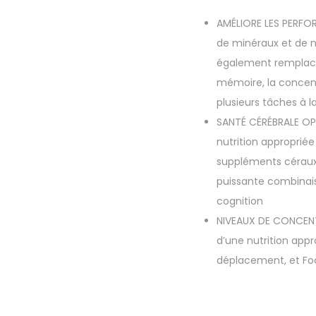
AMÉLIORE LES PERFO
de minéraux et de n
également remplace
mémoire, la concent
plusieurs tâches à la
SANTÉ CÉRÉBRALE OPT
nutrition appropriée
suppléments céraux 
puissante combinais
cognition
NIVEAUX DE CONCENT
d’une nutrition appr
déplacement, et Foc