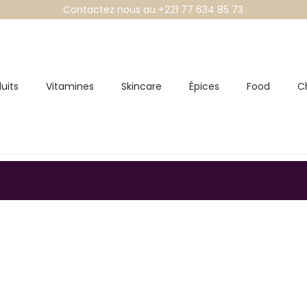
Contactez nous au +221 77 634 85 73
uits
Vitamines
Skincare
Épices
Food
C