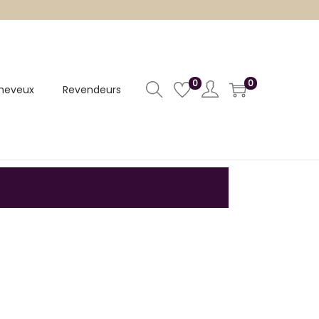
0
0
heveux
Revendeurs