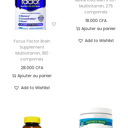
Advanced Men’s 50+
Multivitamin, 275
i
e
comprimés
g
n
18.000
CFA
a
u
Ajouter au panier
t
i
Add to Wishlist
Focus Factor Brain
o
Supplement
Multivitamin, 180
n
comprimés
28.000
CFA
Ajouter au panier
Add to Wishlist