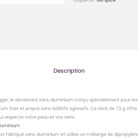
Étiquette :
old spice
i
t
é
d
e
O
l
d
Description
S
p
i
agger, le déodorant sans aluminium conçu spécialement pour l
c
m frais et propre sans additifs agressifs. Ce stick de 73 g offr
e
i respecte votre peau et vos sens.
S
aluminium
w
st fabriqué sans aluminium et utilise un mélange de dipropylène
a