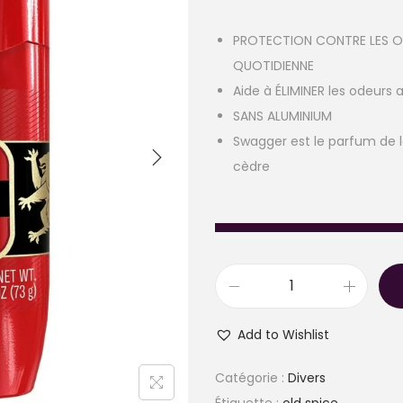
PROTECTION CONTRE LES OD
QUOTIDIENNE
Aide à ÉLIMINER les odeurs
SANS ALUMINIUM
Swagger est le parfum de la
cèdre
q
u
Add to Wishlist
a
n
Catégorie :
Divers
t