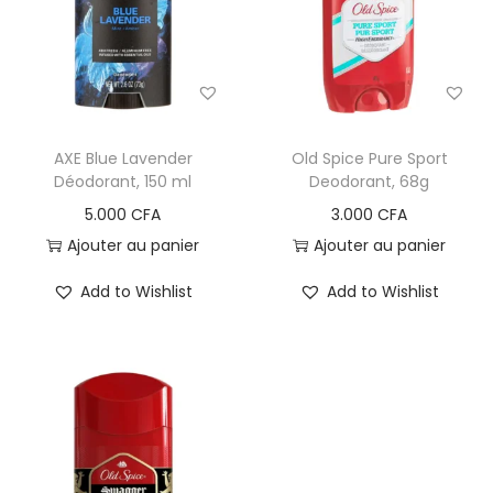
i
e
g
n
a
u
t
i
AXE Blue Lavender
Old Spice Pure Sport
o
Déodorant, 150 ml
Deodorant, 68g
n
5.000
CFA
3.000
CFA
Ajouter au panier
Ajouter au panier
Add to Wishlist
Add to Wishlist