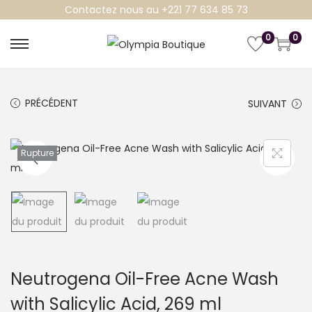
Contactez nous au +221 77 634 85 73
0
0
P
P
a
a
s
s
PRÉCÉDENT
SUIVANT
s
s
e
e
r
r
Rupture
à
a
l
u
a
c
n
o
a
n
v
t
Neutrogena Oil-Free Acne Wash
i
e
with Salicylic Acid, 269 ml
g
n