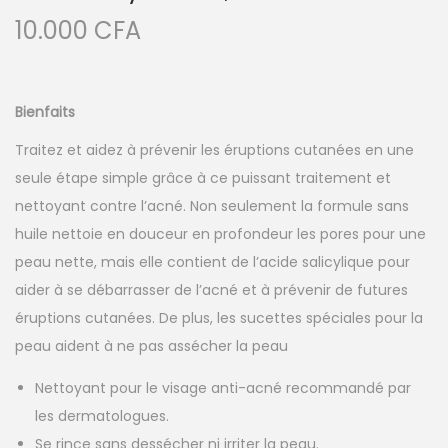
a
u
10.000
CFA
t
i
o
Bienfaits
n
Traitez et aidez à prévenir les éruptions cutanées en une
seule étape simple grâce à ce puissant traitement et
nettoyant contre l’acné. Non seulement la formule sans
huile nettoie en douceur en profondeur les pores pour une
peau nette, mais elle contient de l’acide salicylique pour
aider à se débarrasser de l’acné et à prévenir de futures
éruptions cutanées. De plus, les sucettes spéciales pour la
peau aident à ne pas assécher la peau
Nettoyant pour le visage anti-acné recommandé par
les dermatologues.
Se rince sans dessécher ni irriter la peau.