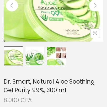
i
e
g
n
a
u
t
i
o
n
Dr. Smart, Natural Aloe Soothing
Gel Purity 99%, 300 ml
8.000
CFA