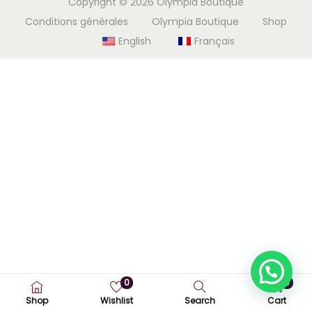
Copyright © 2026
Olympia Boutique
i
e
Conditions générales
Olympia Boutique
Shop
g
n
English
Français
a
u
t
i
o
n
0
0
Shop
Wishlist
Search
Cart