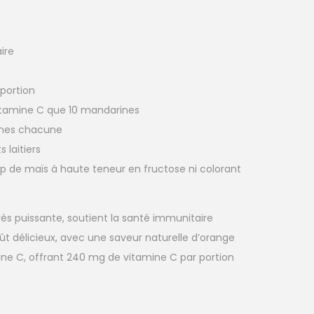
ire
portion
vitamine C que 10 mandarines
mines chacune
 laitiers
rop de maïs à haute teneur en fructose ni colorant
ès puissante, soutient la santé immunitaire
ût délicieux, avec une saveur naturelle d’orange
mine C, offrant 240 mg de vitamine C par portion