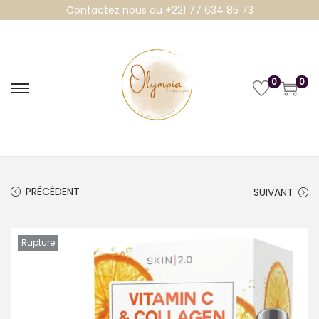
Contactez nous au +221 77 634 85 73
0
0
P
P
a
a
s
s
s
s
e
e
PRÉCÉDENT
SUIVANT
r
r
à
a
l
u
Rupture
a
c
n
o
a
n
v
t