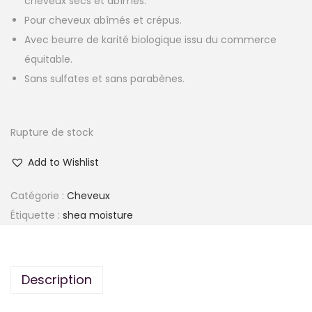
cheveux secs et abîmés.
i
t
Pour cheveux abîmés et crépus.
t
u
Avec beurre de karité biologique issu du commerce
i
e
équitable.
a
l
Sans sulfates et sans parabènes.
l
e
é
s
t
t
Rupture de stock
a
Add to Wishlist
i
:
t
8
Catégorie :
Cheveux
.
Étiquette :
shea moisture
:
0
1
0
6
0
Description
.
0
C