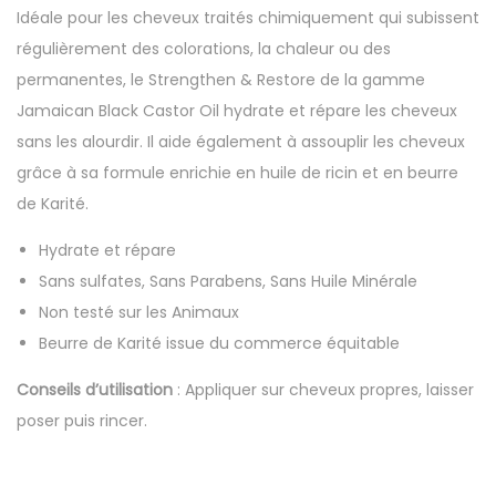
0
F
Idéale pour les cheveux traités chimiquement
qui subissent
0
A
régulièrement des colorations, la chaleur ou des
.
permanentes
, le Strengthen & Restore de la gamme
C
Jamaican Black Castor Oil hydrate et répare les cheveux
F
sans les alourdir. Il aide également à assouplir les cheveux
A
grâce à sa formule enrichie en huile de ricin et en beurre
.
de Karité.
Hydrate et répare
Sans sulfates, Sans Parabens, Sans Huile Minérale
Non testé sur les Animaux
Beurre de Karité issue du commerce équitable
Conseils d’utilisation
: Appliquer sur cheveux propres, laisser
poser puis rincer.