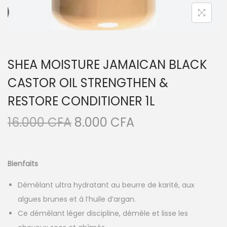
SHEA MOISTURE JAMAICAN BLACK
CASTOR OIL STRENGTHEN &
RESTORE CONDITIONER 1L
L
L
16.000
CFA
8.000
CFA
e
e
p
p
r
r
Bienfaits
i
i
Démêlant ultra hydratant au beurre de karité, aux
x
x
algues brunes et à l’huile d’argan.
i
a
Ce démêlant léger discipline, démêle et lisse les
n
c