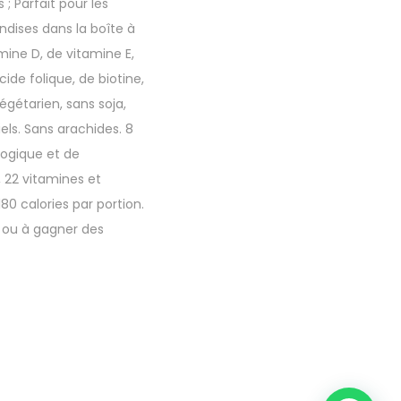
; Parfait pour les
andises dans la boîte à
mine D, de vitamine E,
ide folique, de biotine,
égétarien, sans soja,
els. Sans arachides. 8
logique et de
 22 vitamines et
80 calories par portion.
e ou à gagner des