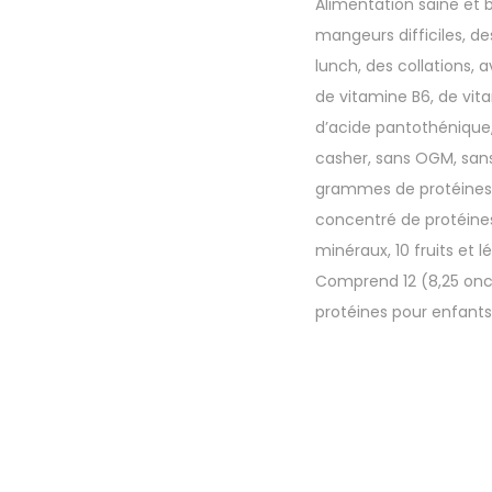
Alimentation saine et b
mangeurs difficiles, de
lunch, des collations, 
de vitamine B6, de vita
d’acide pantothénique, 
casher, sans OGM, sans
grammes de protéines b
concentré de protéines
minéraux, 10 fruits et 
Comprend 12 (8,25 once
protéines pour enfants