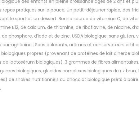
iologique des enfants en pleine croissance âgés de 2 ans et plus 
s repas pratiques sur le pouce, un petit-déjeuner rapide, des fri
avant le sport et un dessert. Bonne source de vitamine C, de vita
mine B12, de calcium, de thiamine, de riboflavine, de niacine, d’ac
de phosphore, d’iode et de zinc. USDA biologique, sans gluten, v
 carraghénine ; Sans colorants, arômes et conservateurs artifici
iologiques propres (provenant de protéines de lait d’herbe bio
 de lactosérum biologiques), 3 grammes de fibres alimentaires,
légumes biologiques, glucides complexes biologiques de riz brun, 1
s) de shakes nutritionnels au chocolat biologique prêts à boir
.