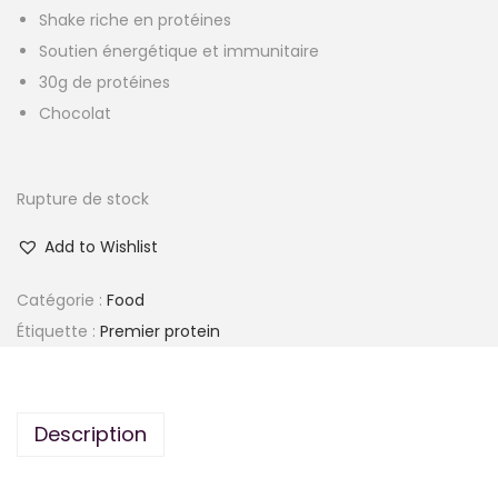
i
i
Shake riche en protéines
x
x
Soutien énergétique et immunitaire
i
a
30g de protéines
n
c
Chocolat
i
t
t
u
i
e
Rupture de stock
a
l
Add to Wishlist
l
e
é
s
Catégorie :
Food
t
t
Étiquette :
Premier protein
a
i
:
t
1
Description
5
:
.