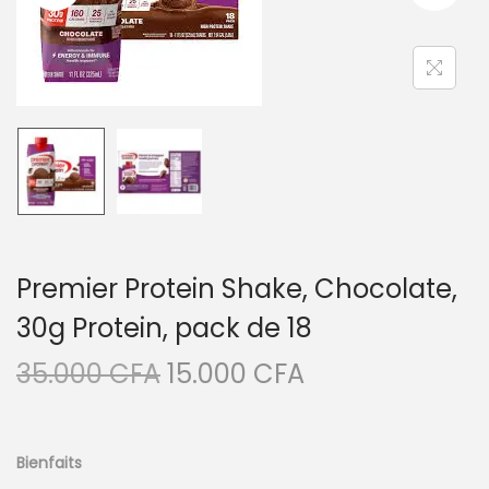
i
e
g
n
a
u
t
i
o
n
Premier Protein Shake, Chocolate,
30g Protein, pack de 18
L
L
35.000
CFA
15.000
CFA
e
e
p
p
r
r
Bienfaits