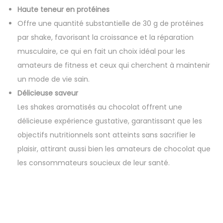
3
0
Haute teneur en protéines
5
0
Offre une quantité substantielle de 30 g de protéines
.
0
par shake, favorisant la croissance et la réparation
0
musculaire, ce qui en fait un choix idéal pour les
0
C
amateurs de fitness et ceux qui cherchent à maintenir
0
F
un mode de vie sain.
A
Délicieuse saveur
C
.
Les shakes aromatisés au chocolat offrent une
F
délicieuse expérience gustative, garantissant que les
A
objectifs nutritionnels sont atteints sans sacrifier le
.
plaisir, attirant aussi bien les amateurs de chocolat que
les consommateurs soucieux de leur santé.