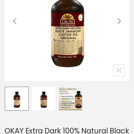
i
e
g
n
a
u
t
i
o
n
OKAY Extra Dark 100% Natural Black