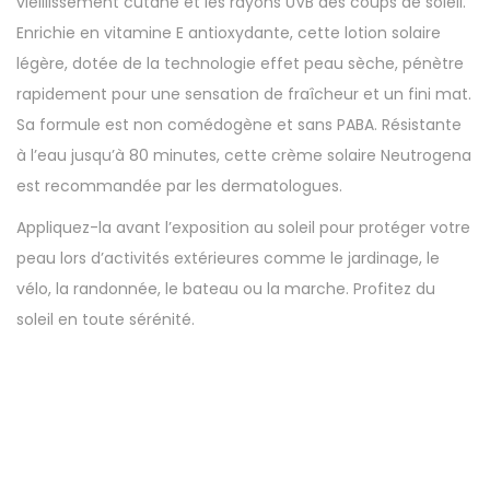
vieillissement cutané et les rayons UVB des coups de soleil.
U
Enrichie en vitamine E antioxydante, cette lotion solaire
L
légère, dotée de la technologie effet peau sèche, pénètre
T
rapidement pour une sensation de fraîcheur et un fini mat.
R
Sa formule est non comédogène et sans PABA. Résistante
A
à l’eau jusqu’à 80 minutes, cette crème solaire Neutrogena
S
est recommandée par les dermatologues.
H
Appliquez-la avant l’exposition au soleil pour protéger votre
E
peau lors d’activités extérieures comme le jardinage, le
E
vélo, la randonnée, le bateau ou la marche. Profitez du
R
soleil en toute sérénité.
,
S
P
F
7
0