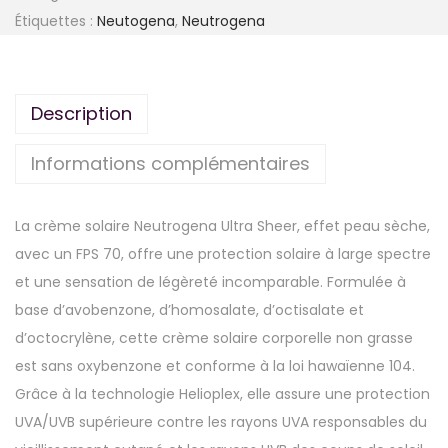
0
i
Étiquettes :
Neutogena
,
Neutrogena
t
C
é
F
d
Description
A
e
N
Informations complémentaires
E
U
La crème solaire Neutrogena Ultra Sheer, effet peau sèche,
T
avec un FPS 70, offre une protection solaire à large spectre
R
et une sensation de légèreté incomparable. Formulée à
O
base d’avobenzone, d’homosalate, d’octisalate et
G
d’octocrylène, cette crème solaire corporelle non grasse
E
est sans oxybenzone et conforme à la loi hawaïenne 104.
N
Grâce à la technologie Helioplex, elle assure une protection
A
UVA/UVB supérieure contre les rayons UVA responsables du
®