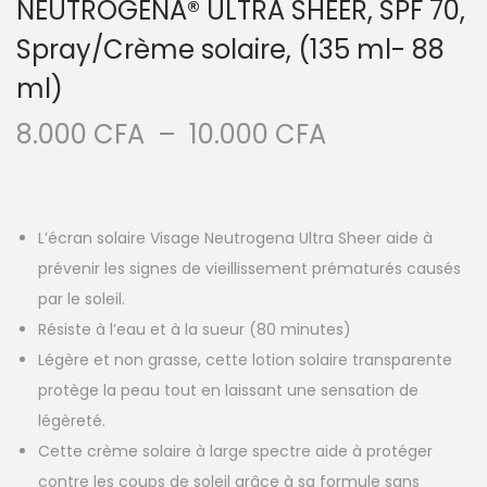
NEUTROGENA® ULTRA SHEER, SPF 70,
Spray/Crème solaire, (135 ml- 88
ml)
P
8.000
CFA
–
10.000
CFA
l
a
g
L’écran solaire Visage Neutrogena Ultra Sheer aide à
e
prévenir les signes de vieillissement prématurés causés
d
par le soleil.
e
Résiste à l’eau et à la sueur (80 minutes)
p
Légère et non grasse, cette lotion solaire transparente
r
protège la peau tout en laissant une sensation de
i
légèreté.
x
Cette crème solaire à large spectre aide à protéger
contre les coups de soleil grâce à sa formule sans