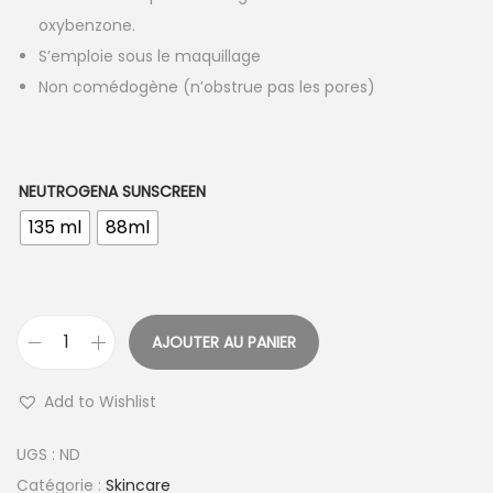
:
oxybenzone.
8
S’emploie sous le maquillage
.
Non comédogène (n’obstrue pas les pores)
0
0
0
NEUTROGENA SUNSCREEN
C
135 ml
88ml
F
A
à
AJOUTER AU PANIER
1
q
0
u
Add to Wishlist
.
a
0
n
UGS :
ND
0
t
Catégorie :
Skincare