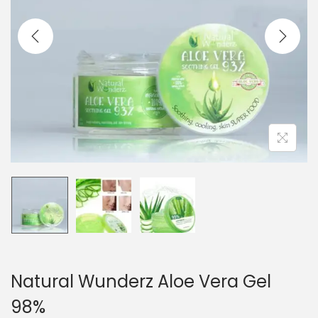
i
e
g
n
a
u
t
i
o
n
Natural Wunderz Aloe Vera Gel
98%