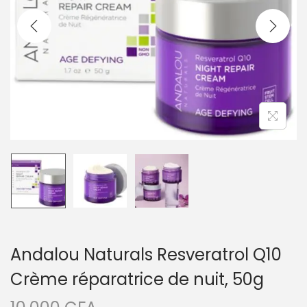
i
e
g
n
a
u
t
i
o
n
Andalou Naturals Resveratrol Q10
Crème réparatrice de nuit, 50g