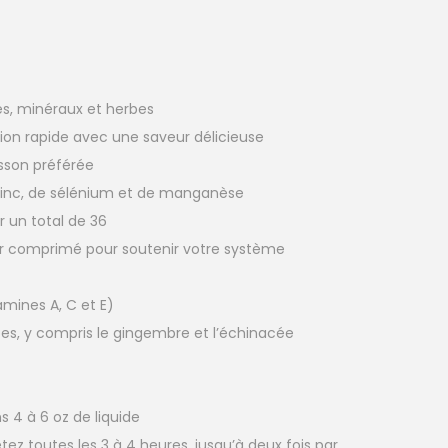
es, minéraux et herbes
ion rapide avec une saveur délicieuse
isson préférée
zinc, de sélénium et de manganèse
r un total de 36
r comprimé pour soutenir votre système
amines A, C et E)
s, y compris le gingembre et l’échinacée
4 à 6 oz de liquide
étez toutes les 3 à 4 heures, jusqu’à deux fois par