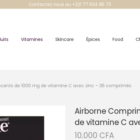
Contactez nous au +221 77 634 85 73
uits
Vitamines
Skincare
Épices
Food
C
scents de 1000 mg de vitamine C avec zinc – 36 comprimés
Airborne Compri
de vitamine C av
10.000
CFA