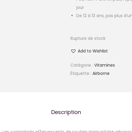
jour
De 12 à 13 ans, pas plus d’
Rupture de stock
Add to Wishlist
Catégorie :
Vitamines
Étiquette :
Airborne
Description
 : Les comprimés effervescents de soutien immunitaire aéropor