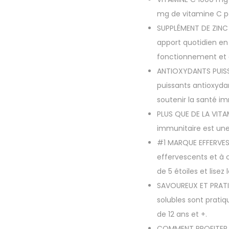
mg de vitamine C pa
SUPPLÉMENT DE ZINC
apport quotidien en 
fonctionnement et à 
ANTIOXYDANTS PUISSA
puissants antioxydan
soutenir la santé im
PLUS QUE DE LA VITA
immunitaire est une
#1 MARQUE EFFERVESC
effervescents et à 
de 5 étoiles et lisez 
SAVOUREUX ET PRATIQ
solubles sont pratiq
de 12 ans et +.
COMMENT PROFITER : 