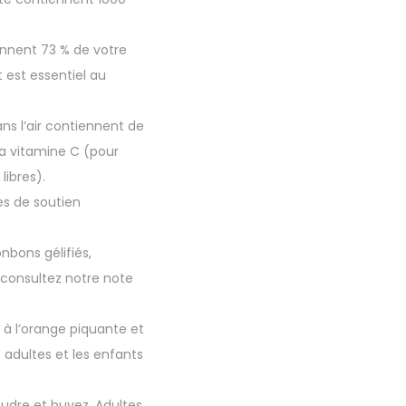
nnent 73 % de votre
 est essentiel au
s l’air contiennent de
la vitamine C (pour
libres).
es de soutien
bons gélifiés,
 consultez notre note
à l’orange piquante et
 adultes et les enfants
udre et buvez. Adultes