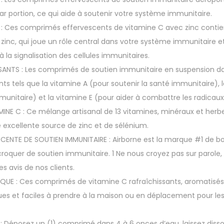
r portion, ce qui aide à soutenir votre système immunitaire.
 : Ces comprimés effervescents de vitamine C avec zinc contie
zinc, qui joue un rôle central dans votre système immunitaire et
la signalisation des cellules immunitaires.
NTS : Les comprimés de soutien immunitaire en suspension dan
ts tels que la vitamine A (pour soutenir la santé immunitaire), 
munitaire) et la vitamine E (pour aider à combattre les radicaux 
MINE C : Ce mélange artisanal de 13 vitamines, minéraux et herb
 excellente source de zinc et de sélénium.
ENTE DE SOUTIEN IMMUNITAIRE : Airborne est la marque #1 de bon
croquer de soutien immunitaire. 1 Ne nous croyez pas sur parole,
les avis de nos clients.
UE : Ces comprimés de vitamine C rafraîchissants, aromatisés 
ues et faciles à prendre à la maison ou en déplacement pour les
Déposez un (1) comprimé dans 4 à 6 onces d’eau, laissez disso