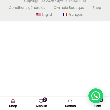
Copyright © 2026
Olympia Boutique
i
e
Conditions générales
Olympia Boutique
Shop
g
n
English
Français
a
u
t
i
o
n
0
0
Shop
Wishlist
Search
Cart