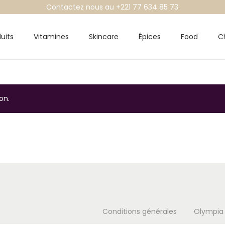
Contactez nous au +221 77 634 85 73
uits
Vitamines
Skincare
Épices
Food
C
on.
Conditions générales
Olympia