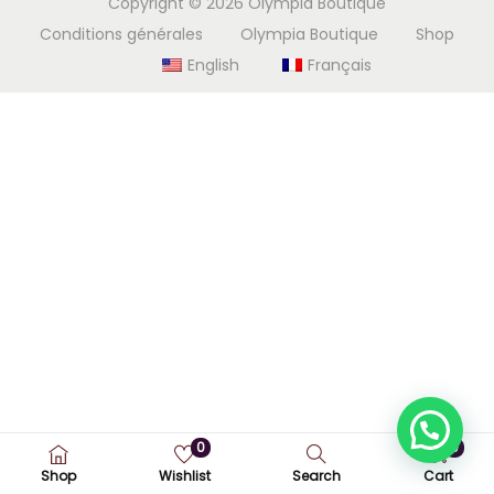
Copyright © 2026
Olympia Boutique
i
e
Conditions générales
Olympia Boutique
Shop
g
n
English
Français
a
u
t
i
o
n
0
0
Shop
Wishlist
Search
Cart