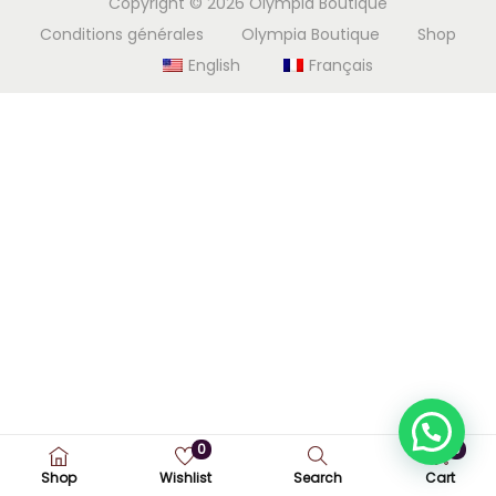
Copyright © 2026
Olympia Boutique
i
e
Conditions générales
Olympia Boutique
Shop
g
n
English
Français
a
u
t
i
o
n
0
0
Shop
Wishlist
Search
Cart