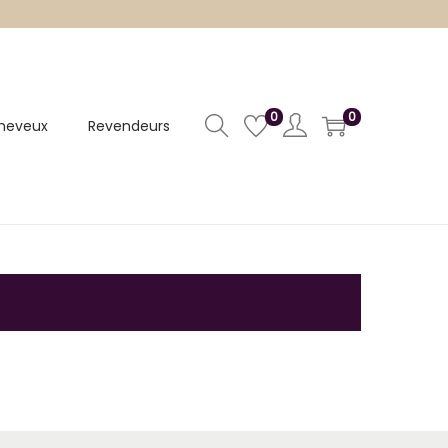
0
0
heveux
Revendeurs