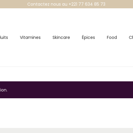
Contactez nous au +221 77 634 85 73
uits
Vitamines
Skincare
Épices
Food
C
ion.