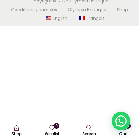
Copyright © 2026
Olympia Boutique
i
e
Conditions générales
Olympia Boutique
Shop
g
n
English
Français
a
u
t
i
o
n
0
0
Shop
Wishlist
Search
Cart