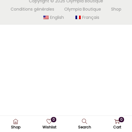
Copyright © 2026
Olympia Boutique
i
e
Conditions générales
Olympia Boutique
Shop
g
n
English
Français
a
u
t
i
o
n
0
0
Shop
Wishlist
Search
Cart