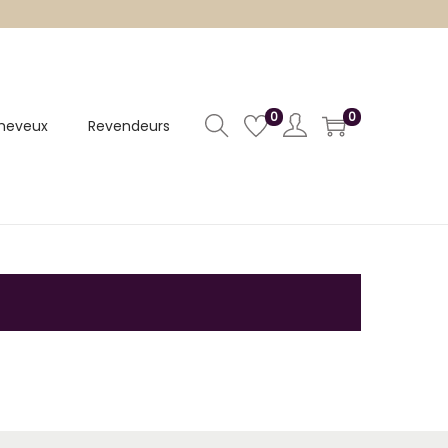
0
0
heveux
Revendeurs