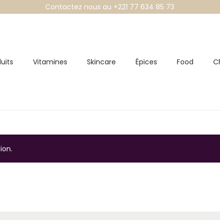
Contactez nous au +221 77 634 85 73
uits
Vitamines
Skincare
Épices
Food
C
ion.