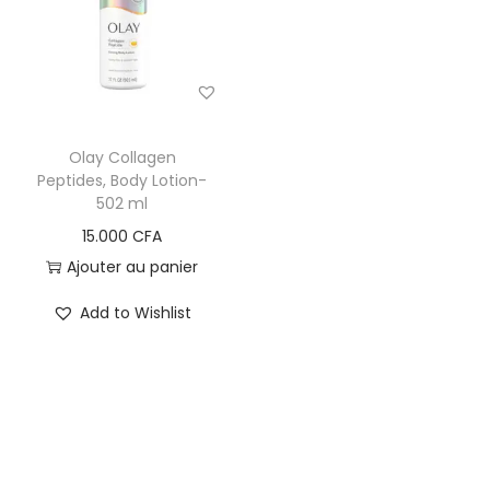
i
e
g
n
a
u
t
i
Olay Collagen
o
Peptides, Body Lotion-
502 ml
n
15.000
CFA
Ajouter au panier
Add to Wishlist