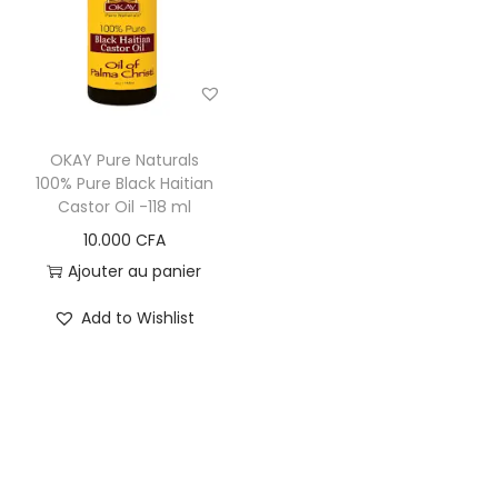
i
e
g
n
a
u
t
i
OKAY Pure Naturals
o
100% Pure Black Haitian
Castor Oil -118 ml
n
10.000
CFA
Ajouter au panier
Add to Wishlist