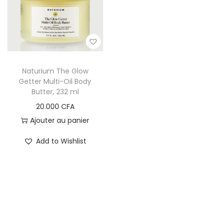
i
e
g
n
a
u
t
i
Naturium The Glow
o
Getter Multi-Oil Body
Butter, 232 ml
n
20.000
CFA
Ajouter au panier
Add to Wishlist