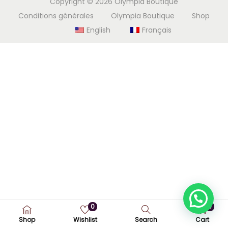
Copyright © 2026
Olympia Boutique
i
e
Conditions générales
Olympia Boutique
Shop
g
n
English
Français
a
u
t
i
o
n
0
0
Shop
Wishlist
Search
Cart