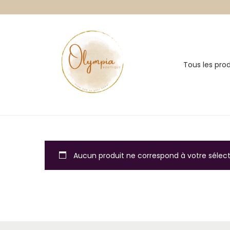
Tous les prod
P
P
a
a
s
s
s
s
e
e
r
r
Aucun produit ne correspond à votre sélect
à
a
l
u
a
c
n
o
a
n
v
t