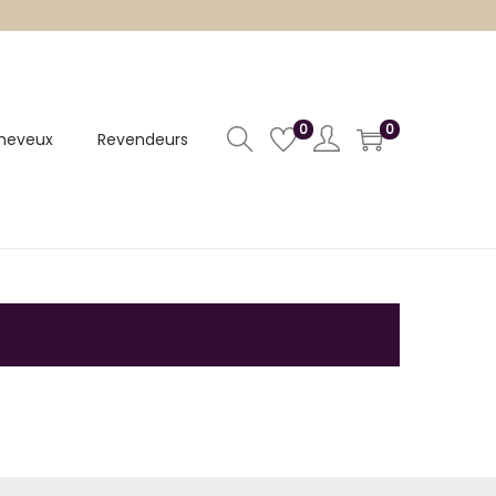
0
0
heveux
Revendeurs