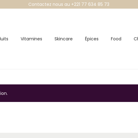
Contactez nous au +221 77 634 85 73
uits
Vitamines
Skincare
Épices
Food
C
ion.