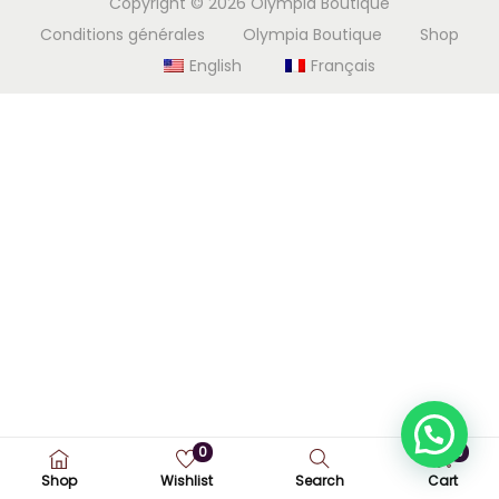
Copyright © 2026
Olympia Boutique
i
e
Conditions générales
Olympia Boutique
Shop
g
n
English
Français
a
u
t
i
o
n
0
0
Shop
Wishlist
Search
Cart