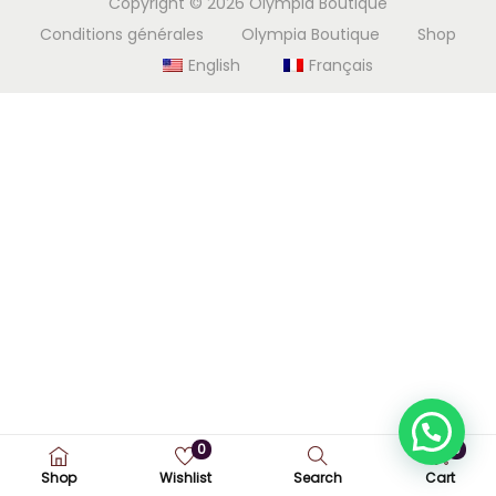
Copyright © 2026
Olympia Boutique
i
e
Conditions générales
Olympia Boutique
Shop
g
n
English
Français
a
u
t
i
o
n
0
0
Shop
Wishlist
Search
Cart