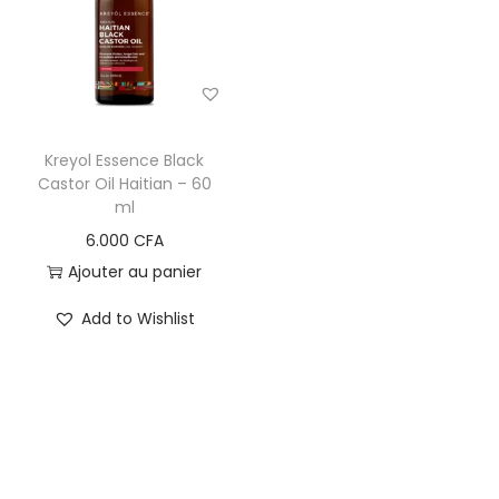
i
e
g
n
a
u
t
i
Kreyol Essence Black
o
Castor Oil Haitian – 60
ml
n
6.000
CFA
Ajouter au panier
Add to Wishlist