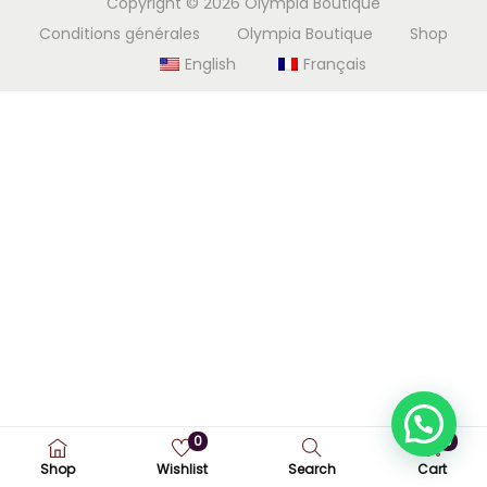
Copyright © 2026
Olympia Boutique
i
e
Conditions générales
Olympia Boutique
Shop
g
n
English
Français
a
u
t
i
o
n
0
0
Shop
Wishlist
Search
Cart