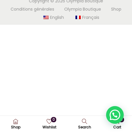
Copyright © 2026
Olympia Boutique
i
e
Conditions générales
Olympia Boutique
Shop
g
n
English
Français
a
u
t
i
o
n
0
0
Shop
Wishlist
Search
Cart