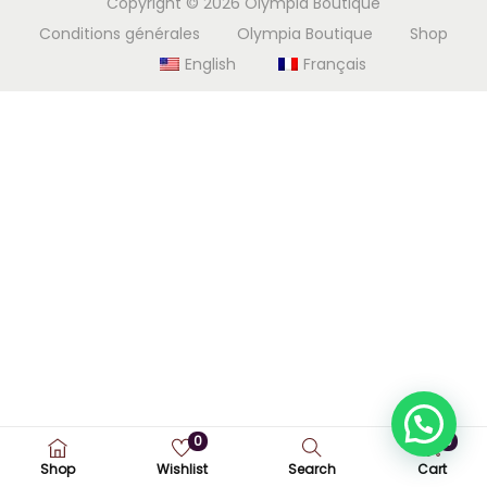
Copyright © 2026
Olympia Boutique
i
e
Conditions générales
Olympia Boutique
Shop
g
n
English
Français
a
u
t
i
o
n
0
0
Shop
Wishlist
Search
Cart