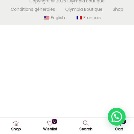
Copyright © 2026
Olympia Boutique
i
e
Conditions générales
Olympia Boutique
Shop
g
n
English
Français
a
u
t
i
o
n
0
0
Shop
Wishlist
Search
Cart