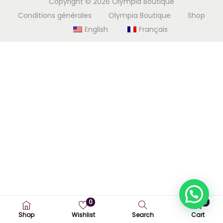
Copyright © 2026
Olympia Boutique
i
e
Conditions générales
Olympia Boutique
Shop
g
n
English
Français
a
u
t
i
o
n
0
0
Shop
Wishlist
Search
Cart