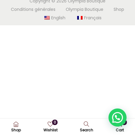
Copyright © 2026
Olympia Boutique
i
e
Conditions générales
Olympia Boutique
Shop
g
n
English
Français
a
u
t
i
o
n
0
0
Shop
Wishlist
Search
Cart