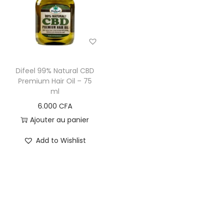
i
e
g
n
a
u
t
i
Difeel 99% Natural CBD
o
Premium Hair Oil – 75
ml
n
6.000
CFA
Ajouter au panier
Add to Wishlist