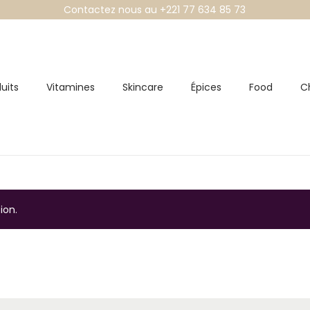
Contactez nous au +221 77 634 85 73
uits
Vitamines
Skincare
Épices
Food
C
ion.