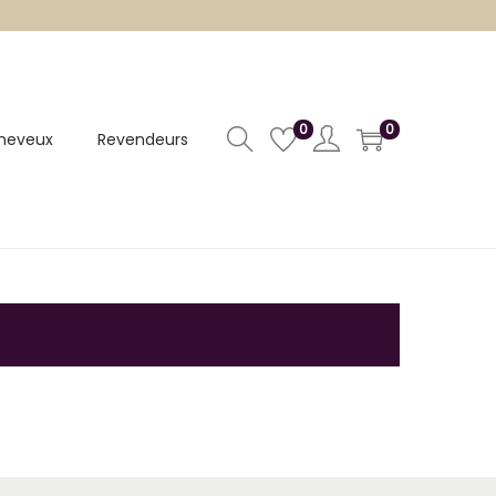
0
0
heveux
Revendeurs