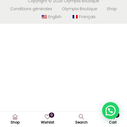
Copyright © 2026
Olympia Boutique
i
e
Conditions générales
Olympia Boutique
Shop
g
n
English
Français
a
u
t
i
o
n
0
0
Shop
Wishlist
Search
Cart