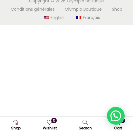
Copyright © 2026
Olympia Boutique
i
e
Conditions générales
Olympia Boutique
Shop
g
n
English
Français
a
u
t
i
o
n
0
0
Shop
Wishlist
Search
Cart