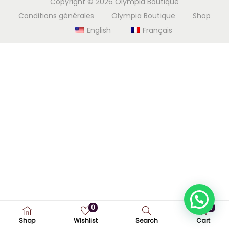
Copyright © 2026
Olympia Boutique
i
e
Conditions générales
Olympia Boutique
Shop
g
n
English
Français
a
u
t
i
o
n
0
0
Shop
Wishlist
Search
Cart