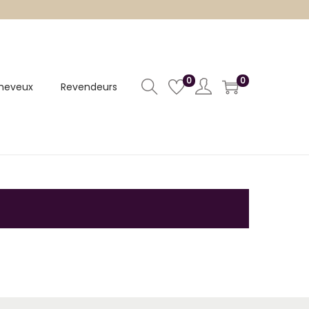
0
0
heveux
Revendeurs