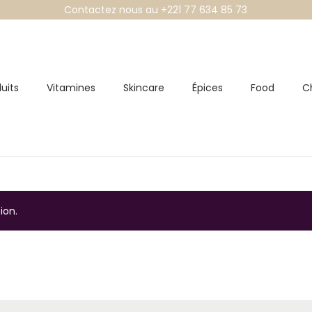
Contactez nous au +221 77 634 85 73
uits
Vitamines
Skincare
Épices
Food
C
ion.