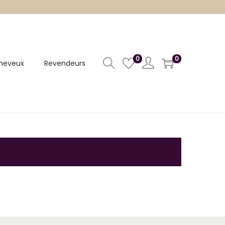
0
0
heveux
Revendeurs