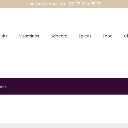
Contactez nous au +221 77 634 85 73
uits
Vitamines
Skincare
Épices
Food
C
ion.